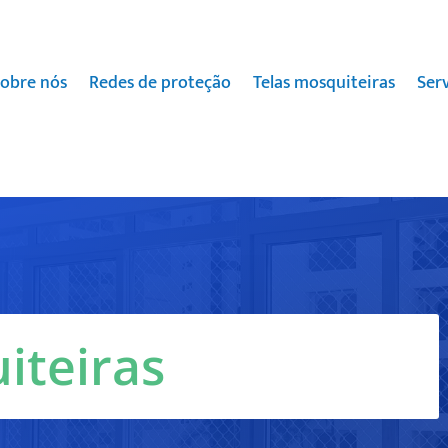
obre nós
Redes de proteção
Telas mosquiteiras
Ser
iteiras