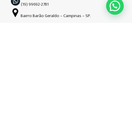
(19) 99692-2781
Bairro Barão Geraldo – Campinas – SP.
Siga-nos nas redes sociais
Copyright © Guardião | 2026| Todos os direitos reservados. CNPJ:
34.508.941/0001-52