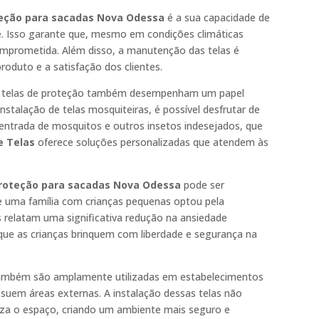
teção para sacadas Nova Odessa
é a sua capacidade de
te. Isso garante que, mesmo em condições climáticas
omprometida. Além disso, a manutenção das telas é
roduto e a satisfação dos clientes.
as telas de proteção também desempenham um papel
stalação de telas mosquiteiras, é possível desfrutar de
ntrada de mosquitos e outros insetos indesejados, que
e Telas
oferece soluções personalizadas que atendem às
proteção para sacadas Nova Odessa
pode ser
 uma família com crianças pequenas optou pela
is relatam uma significativa redução na ansiedade
 que as crianças brinquem com liberdade e segurança na
o também são amplamente utilizadas em estabelecimentos
suem áreas externas. A instalação dessas telas não
iza o espaço, criando um ambiente mais seguro e