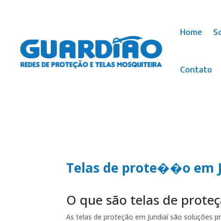
Home
S
Contato
Telas de prote��o em J
O que são telas de prote
As telas de proteção em Jundiaí são soluções p