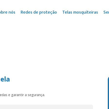
obre nós
Redes de proteção
Telas mosquiteiras
Se
nela
uedas e garantir a segurança.