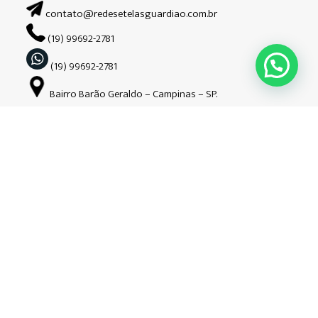
contato@redesetelasguardiao.com.br
(19) 99692-2781
(19) 99692-2781
Bairro Barão Geraldo – Campinas – SP.
Siga-nos nas redes sociais