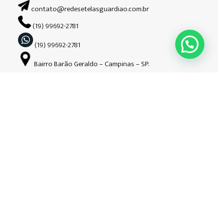
contato@redesetelasguardiao.com.br
(19) 99692-2781
(19) 99692-2781
Bairro Barão Geraldo – Campinas – SP.
Siga-nos nas redes sociais