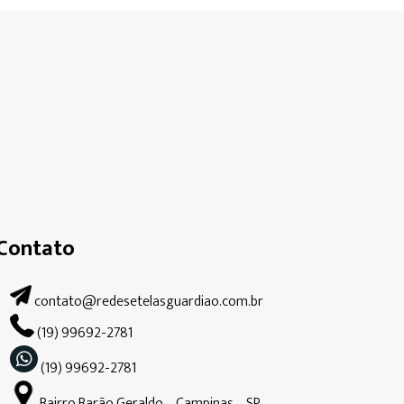
Contato
contato@redesetelasguardiao.com.br
(19) 99692-2781
(19) 99692-2781
Bairro Barão Geraldo – Campinas – SP.