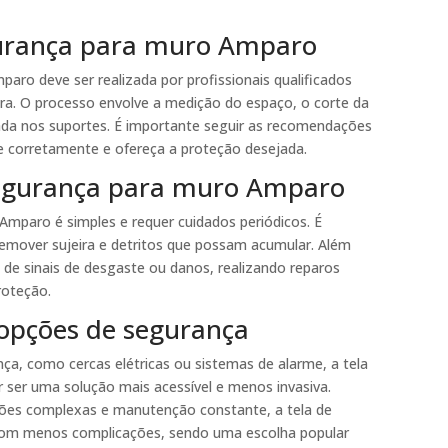
egurança para muro Amparo
aro deve ser realizada por profissionais qualificados
gura. O processo envolve a medição do espaço, o corte da
ada nos suportes. É importante seguir as recomendações
ne corretamente e ofereça a proteção desejada.
segurança para muro Amparo
mparo é simples e requer cuidados periódicos. É
remover sujeira e detritos que possam acumular. Além
a de sinais de desgaste ou danos, realizando reparos
roteção.
opções de segurança
, como cercas elétricas ou sistemas de alarme, a tela
ser uma solução mais acessível e menos invasiva.
ações complexas e manutenção constante, a tela de
 com menos complicações, sendo uma escolha popular