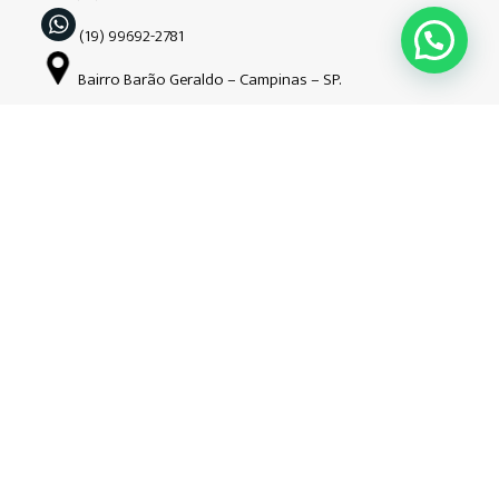
(19) 99692-2781
Bairro Barão Geraldo – Campinas – SP.
Siga-nos nas redes sociais
Copyright © Guardião | 2026| Todos os direitos reservados. CNPJ:
34.508.941/0001-52