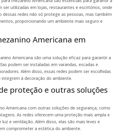
 para mezanino Americana são essenciais para garantir a
 ser utilizadas em lojas, restaurantes e escritórios, onde
ão dessas redes não só protege as pessoas, mas também
pamentos, proporcionando um ambiente mais seguro e
 mezanino Americana em
zanino Americana são uma solução eficaz para garantir a
 Elas podem ser instaladas em varandas, escadas e
oradores. Além disso, essas redes podem ser escolhidas
se integrem à decoração do ambiente.
e proteção e outras soluções
ino Americana com outras soluções de segurança, como
vantagens. As redes oferecem uma proteção mais ampla e
luz e ventilação. Além disso, elas são mais leves e
sem comprometer a estética do ambiente.