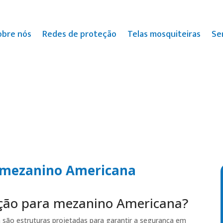
obre nós
Redes de proteção
Telas mosquiteiras
Se
a mezanino Americana
eção para mezanino Americana?
são estruturas projetadas para garantir a segurança em