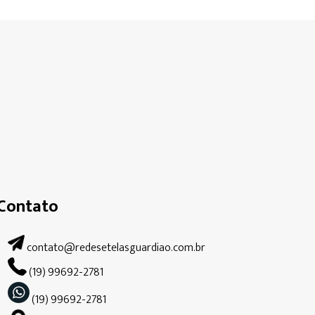
Contato
contato@redesetelasguardiao.com.br
(19) 99692-2781
(19) 99692-2781