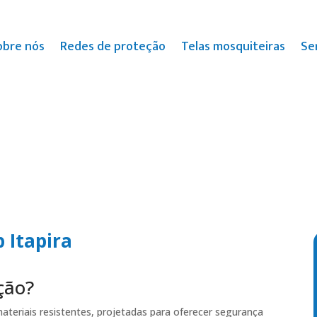
obre nós
Redes de proteção
Telas mosquiteiras
Se
 Itapira
ção?
ateriais resistentes, projetadas para oferecer segurança