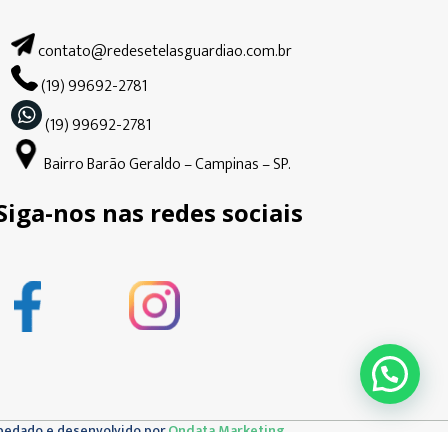
contato@redesetelasguardiao.com.br
(19) 99692-2781
(19) 99692-2781
Bairro Barão Geraldo – Campinas – SP.
Siga-nos nas redes sociais
pedado e desenvolvido por
Ondata Marketing.