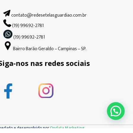
contato@redesetelasguardiao.com.br
(19) 99692-2781
(19) 99692-2781
Bairro Barão Geraldo – Campinas – SP.
Siga-nos nas redes sociais
pedado e desenvolvido por
Ondata Marketing.