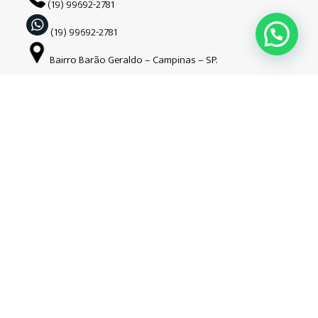
(19) 99692-2781
(19) 99692-2781
Bairro Barão Geraldo – Campinas – SP.
Siga-nos nas redes sociais
Copyright © Guardião | 2026| Todos os direitos reservados. CNPJ:
34.508.941/0001-52