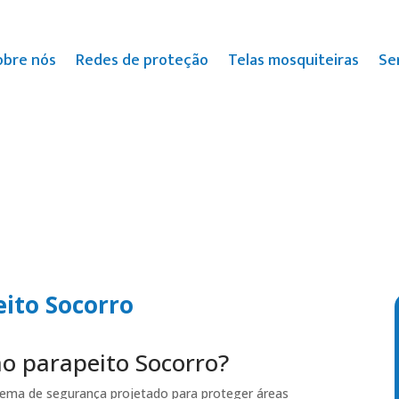
obre nós
Redes de proteção
Telas mosquiteiras
Se
eito Socorro
ão parapeito Socorro?
tema de segurança projetado para proteger áreas