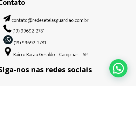
Contato
contato@redesetelasguardiao.com.br
(19) 99692-2781
(19) 99692-2781
Bairro Barão Geraldo – Campinas – SP.
Siga-nos nas redes sociais
pedado e desenvolvido por
Ondata Marketing.