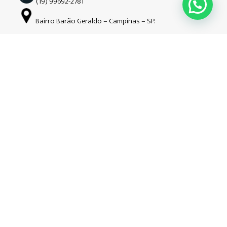
(19) 99692-2781
Bairro Barão Geraldo – Campinas – SP.
Siga-nos nas redes sociais
Copyright © Guardião | 2026| Todos os direitos reservados. CNPJ:
34.508.941/0001-52