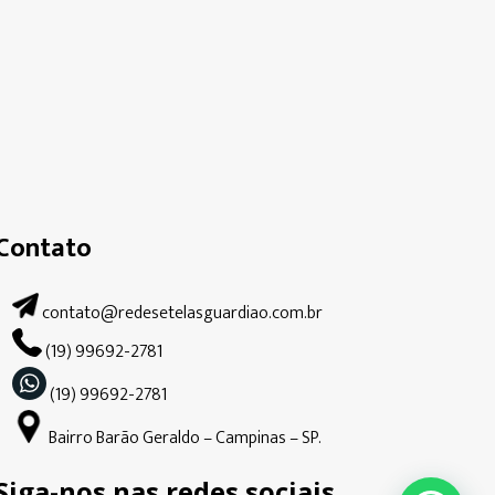
Contato
contato@redesetelasguardiao.com.br
(19) 99692-2781
(19) 99692-2781
Bairro Barão Geraldo – Campinas – SP.
Siga-nos nas redes sociais