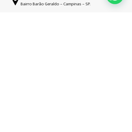
Bairro Barão Geraldo – Campinas – SP.
Siga-nos nas redes sociais
Copyright © Guardião | 2026| Todos os direitos reservados. CNPJ:
34.508.941/0001-52
Hospedado e desenvolvido por
Ondata Marketing.