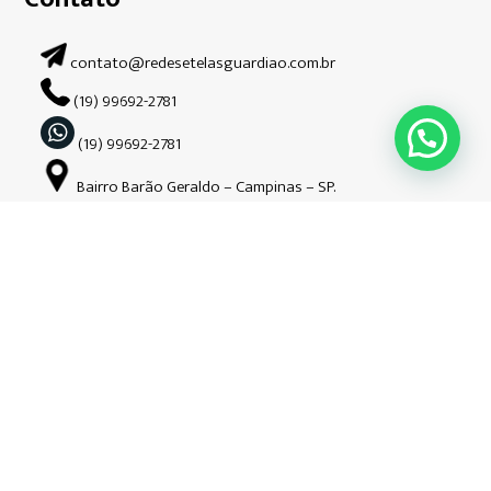
contato@redesetelasguardiao.com.br
(19) 99692-2781
(19) 99692-2781
Bairro Barão Geraldo – Campinas – SP.
Siga-nos nas redes sociais