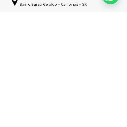
Bairro Barão Geraldo – Campinas – SP.
Siga-nos nas redes sociais
Copyright © Guardião | 2026| Todos os direitos reservados. CNPJ:
34.508.941/0001-52
Hospedado e desenvolvido por
Ondata Marketing.