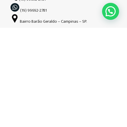
(19) 99692-2781
Bairro Barão Geraldo – Campinas – SP.
Siga-nos nas redes sociais
Copyright © Guardião | 2026| Todos os direitos reservados. CNPJ:
34.508.941/0001-52