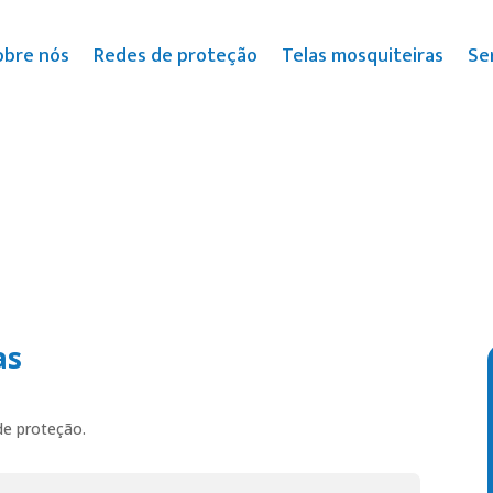
obre nós
Redes de proteção
Telas mosquiteiras
Se
as
 de proteção.