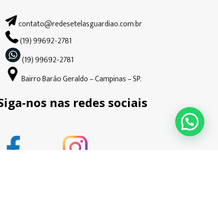
contato@redesetelasguardiao.com.br
(19) 99692-2781
(19) 99692-2781
Bairro Barão Geraldo – Campinas – SP.
Siga-nos nas redes sociais
pedado e desenvolvido por
Ondata Marketing.