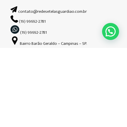
contato@redesetelasguardiao.com.br
(19) 99692-2781
(19) 99692-2781
Bairro Barão Geraldo – Campinas – SP.
Siga-nos nas redes sociais