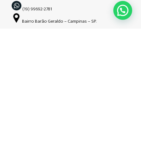
(19) 99692-2781
Bairro Barão Geraldo – Campinas – SP.
Siga-nos nas redes sociais
Copyright © Guardião | 2026| Todos os direitos reservados. CNPJ:
34.508.941/0001-52