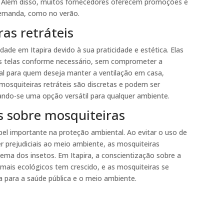
ta. Além disso, muitos fornecedores oferecem promoções e
demanda, como no verão.
as retráteis
ade em Itapira devido à sua praticidade e estética. Elas
 telas conforme necessário, sem comprometer a
deal para quem deseja manter a ventilação em casa,
mosquiteiras retráteis são discretas e podem ser
nando-se uma opção versátil para qualquer ambiente.
s sobre mosquiteiras
 importante na proteção ambiental. Ao evitar o uso de
r prejudiciais ao meio ambiente, as mosquiteiras
ema dos insetos. Em Itapira, a conscientização sobre a
mais ecológicos tem crescido, e as mosquiteiras se
 para a saúde pública e o meio ambiente.