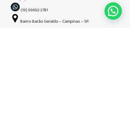
(19) 99692-2781
Bairro Barão Geraldo – Campinas – SP.
Siga-nos nas redes sociais
Copyright © Guardião | 2026| Todos os direitos reservados. CNPJ:
34.508.941/0001-52