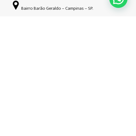
Bairro Barão Geraldo – Campinas – SP.
Siga-nos nas redes sociais
Copyright © Guardião | 2026| Todos os direitos reservados. CNPJ:
34.508.941/0001-52
Hospedado e desenvolvido por
Ondata Marketing.