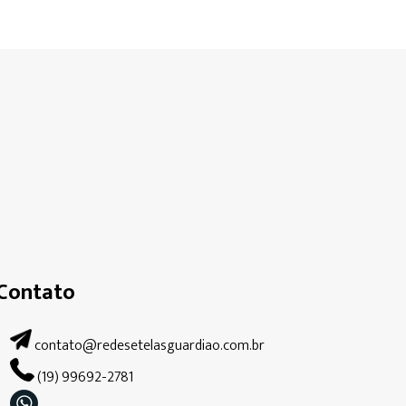
Contato
contato@redesetelasguardiao.com.br
(19) 99692-2781