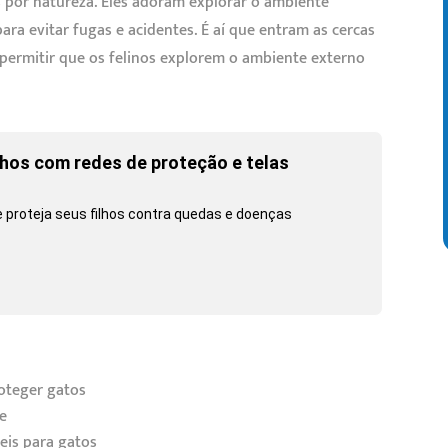
s por natureza. Eles adoram explorar o ambiente
a evitar fugas e acidentes. É aí que entram as cercas
permitir que os felinos explorem o ambiente externo
lhos com redes de proteção e telas
e proteja seus filhos contra quedas e doenças
oteger gatos
de
eis para gatos