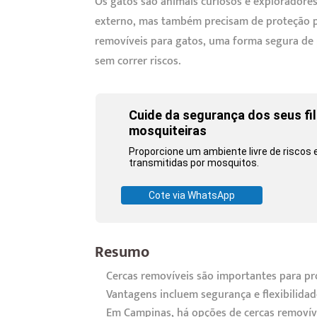
Os gatos são animais curiosos e exploradore
externo, mas também precisam de proteção par
removíveis para gatos, uma forma segura de 
sem correr riscos.
Cuide da segurança dos seus fi
mosquiteiras
Proporcione um ambiente livre de riscos 
transmitidas por mosquitos.
Cote via WhatsApp
Resumo
Cercas removíveis são importantes para pr
Vantagens incluem segurança e flexibilida
Em Campinas, há opções de cercas removív